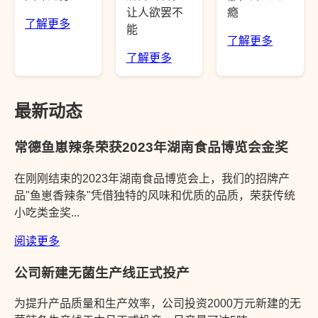
让人欲罢不
瘾
了解更多
能
了解更多
了解更多
最新动态
常德鱼崽辣条荣获2023年湖南食品博览会金奖
在刚刚结束的2023年湖南食品博览会上，我们的招牌产
品"鱼崽香辣条"凭借独特的风味和优质的品质，荣获传统
小吃类金奖...
阅读更多
公司新建无菌生产线正式投产
为提升产品质量和生产效率，公司投资2000万元新建的无