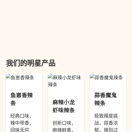
我们的明星产品
鱼崽香辣
蒜香魔鬼
麻辣小龙
条
辣条
虾味辣条
经典口味，
极致辣度挑
辣中带香，
创新口味，
战，蒜香浓
回味无穷
麻辣鲜香，
郁，辣到过