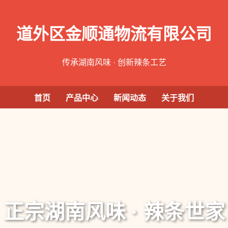
道外区金顺通物流有限公司
传承湖南风味 · 创新辣条工艺
首页
产品中心
新闻动态
关于我们
正宗湖南风味 · 辣条世家